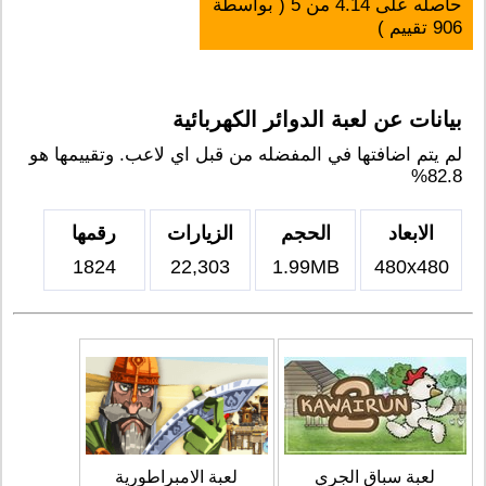
حاصله على
4.14
من
5
( بواسطة
906
تقييم )
بيانات عن لعبة الدوائر الكهربائية
لم يتم اضافتها في المفضله من قبل اي لاعب. وتقييمها هو
82.8%
الابعاد
الحجم
الزيارات
رقمها
1824
22,303
1.99MB
480x480
لعبة سباق الجري
لعبة الامبراطورية