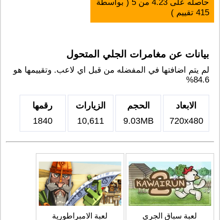
حاصله على
4.23
من
5
( بواسطة
415
تقييم )
بيانات عن مغامرات الجلي المتحول
لم يتم اضافتها في المفضله من قبل اي لاعب. وتقييمها هو
84.6%
الابعاد
الحجم
الزيارات
رقمها
1840
10,611
9.03MB
720x480
لعبة سباق الجري
لعبة الامبراطورية