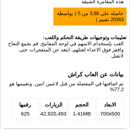
هذه المغامرة الشيقة
حاصله على
3.86
من
5
( بواسطة
20363
تقييم )
تعليمات وتوجيهات طريقة التحكم واللعب:
العب بإستخدام الاسهم في لوحة المفاتيح, قم بجمع التفاح
واقفز فوق الاعداء لقتلهم, ابتعد عن المتفجرات حتى
لاتقتل.
بيانات عن العاب كراش
تم اضافتها في المفضله من قبل لاعبين اثنين. وتقييمها هو
77.2%
الابعاد
الحجم
الزيارات
رقمها
625
42,920,493
1.41MB
700x500