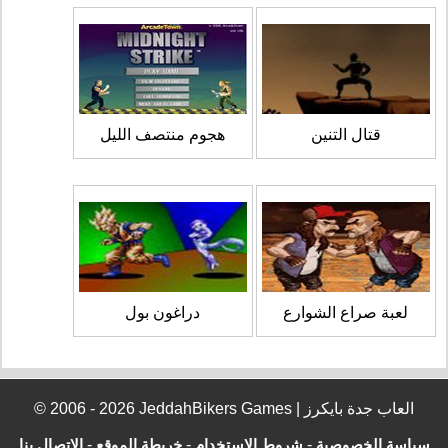
قتال التنين
هجوم منتصف الليل
لعبة صراع الشوارع
دراغون بول
© 2006 - 2026 JeddahBikers Games | العاب جدة بايكرز
سياسة الخصوصية
-
شروط الإستخدام
-
خريطة الموقع
-
الإتصال بنا