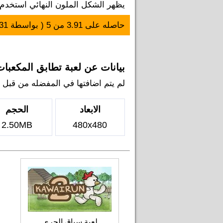
يظهر الشكل الملون النهائي استخدم
حاصله على
3.91
من
5
( بواسطة
31
بيانات عن لعبة تطابق المكعبا
لم يتم اضافتها في المفضله من قبل اي ل
الابعاد
الحجم
2.50MB
480x480
لعبة سباق الجري