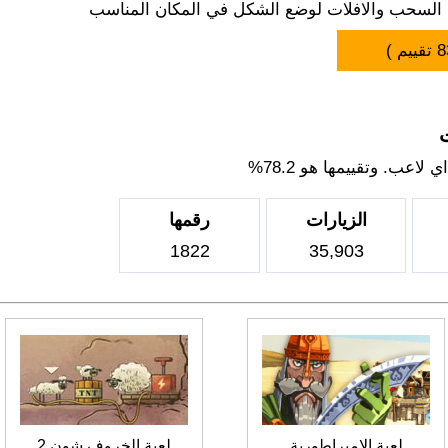
 السحب والافلات لوضع الشكل في المكان المناسب
8
تقييم )
ت
اعب. وتقييمها هو 78.2%
الزيارات
رقمها
1822
35,903
لعبة الامبراطورية
لعبة الخروف شون 2