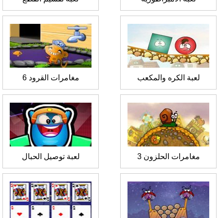
لعبة الكره والمكعب
مغامرات القرود 6
مغامرات الحلزون 3
لعبة توصيل الحبال