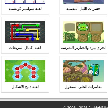
حشرات الليل المضيئه
لعبة سوليتير كوتشينه
انجري بيرد والخنازير الشرسه
لعبة اكمال المربعات
مغامرات الجلي المتحول
لعبة دمج الاشكال