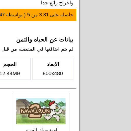
واخراج رائع جداً
حاصله على
3.81
من
5
( بواسطة
47
بيانات عن الحياه والثمن
لم يتم اضافتها في المفضله من قبل اي ل
الابعاد
الحجم
12.44MB
800x480
لعبة سباق الجري