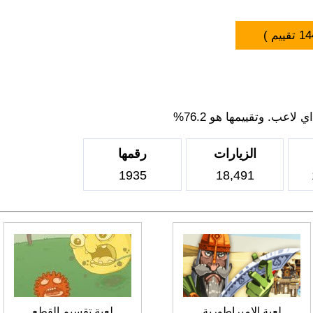
14
تقييم )
اعب. وتقييمها هو 76.2%
الزيارات
رقمها
1935
18,491
لعبة الامبراطورية
لعبة تقسيم القطع