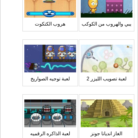
يبي والهروب من الكوكب
هروب الكتكوت
لعبة تصويب الليزر 2
لعبة توجيه الصواريخ
الغاز انديانا جونز
لعبة الذاكره الرقميه