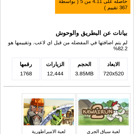
حاصله على
4.11
من
5
( بواسطة
367
تقييم )
بيانات عن البطريق والوحوش
لم يتم اضافتها في المفضله من قبل اي لاعب. وتقييمها هو
82.2%
الابعاد
الحجم
الزيارات
رقمها
1768
12,444
3.85MB
720x520
لعبة سباق الجري
لعبة الامبراطورية