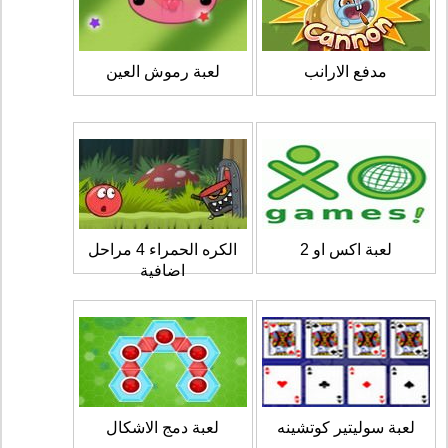
مدفع الارانب
لعبة رموش العين
لعبة اكس او 2
الكره الحمراء 4 مراحل
اضافية
لعبة سوليتير كوتشينه
لعبة دمج الاشكال