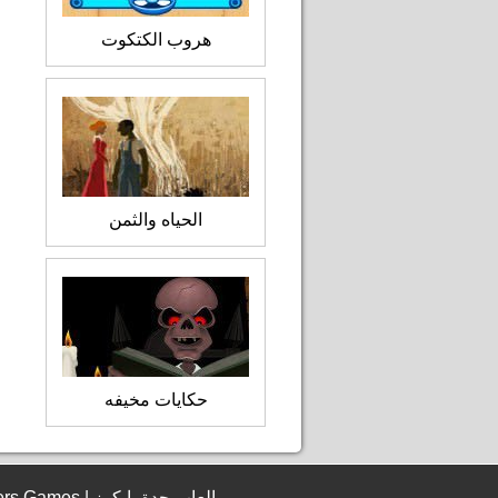
هروب الكتكوت
الحياه والثمن
حكايات مخيفه
© 2006 - 2026 JeddahBikers Games | العاب جدة بايكرز