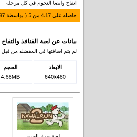
اتفاح وايضاً النجوم في كل مرحله
حاصله على
4.17
من
5
( بواسطة
87
بيانات عن لعبة القنافذ والتفاح
لم يتم اضافتها في المفضله من قبل اي ل
الابعاد
الحجم
4.68MB
640x480
لعبة سباق الجري