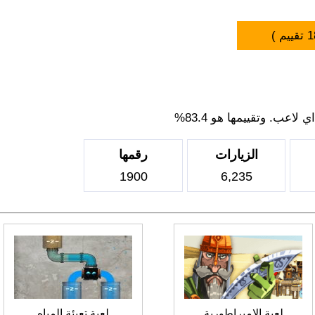
1
تقييم )
اعب. وتقييمها هو 83.4%
الزيارات
رقمها
1900
6,235
لعبة الامبراطورية
لعبة تعبئة المياه