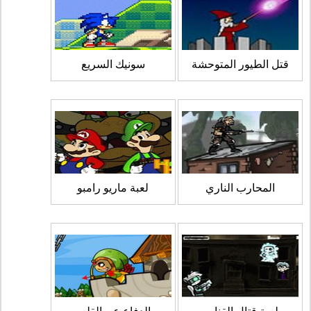
قتل الطيور المتوحشة
سونيك السريع
المحارب الناري
لعبة ماريو رامبو