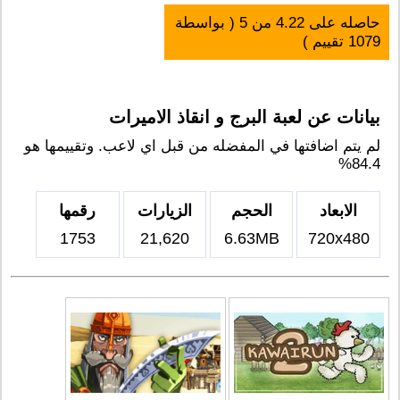
حاصله على
4.22
من
5
( بواسطة
1079
تقييم )
بيانات عن لعبة البرج و انقاذ الاميرات
لم يتم اضافتها في المفضله من قبل اي لاعب. وتقييمها هو
84.4%
الابعاد
الحجم
الزيارات
رقمها
1753
21,620
6.63MB
720x480