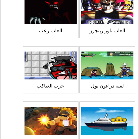
العاب باور رينجرز
العاب رعب
لعبة دراغون بول
حرب العناكب