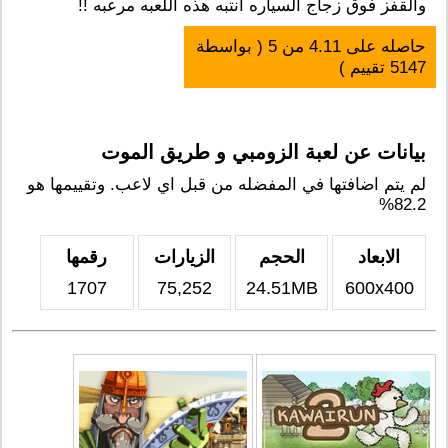
والقفز فوق زجاج السياره انتبه هذه اللعبه مرعبه !!
حاصله على
4.11
من
5
( بواسطة
5147
تقييم )
بيانات عن لعبة الزومبي و طريق الموت
لم يتم اضافتها في المفضله من قبل اي لاعب. وتقييمها هو
82.2%
الابعاد
الحجم
الزيارات
رقمها
1707
75,252
24.51MB
600x400