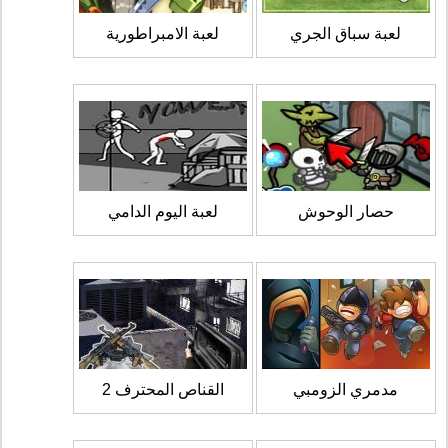
لعبة سباق الجري
لعبة الامبراطورية
حصار الوحوش
لعبة اليوم الدامي
مدمري الزومبي
القناص المحترف 2