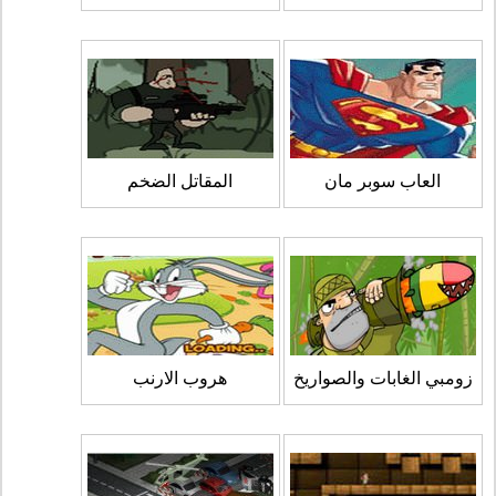
العاب سوبر مان
المقاتل الضخم
زومبي الغابات والصواريخ
هروب الارنب