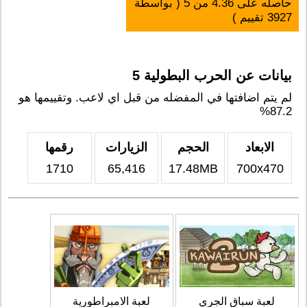
حاصله على
4.36
من
5
( بواسطة
3927
تقييم )
بيانات عن الحرب البطولية 5
لم يتم اضافتها في المفضله من قبل اي لاعب. وتقييمها هو
87.2%
الابعاد
الحجم
الزيارات
رقمها
1710
65,416
17.48MB
700x470
لعبة سباق الجري
لعبة الامبراطورية