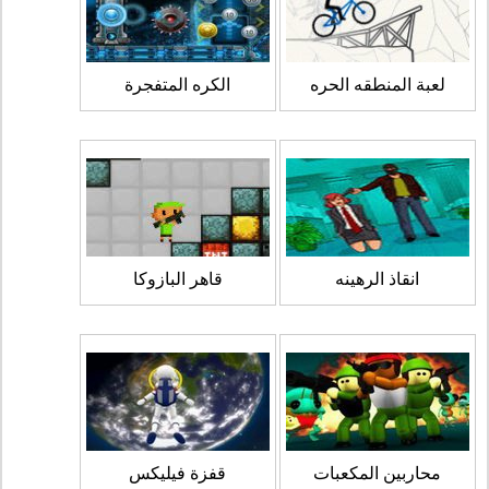
لعبة المنطقه الحره
الكره المتفجرة
انقاذ الرهينه
قاهر البازوكا
محاربين المكعبات
قفزة فيليكس