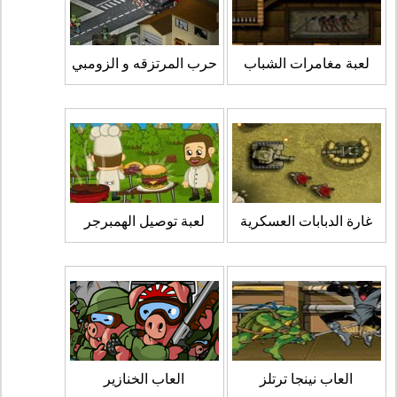
لعبة مغامرات الشباب
حرب المرتزقه و الزومبي
غارة الدبابات العسكرية
لعبة توصيل الهمبرجر
العاب نينجا ترتلز
العاب الخنازير