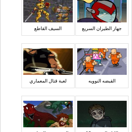
جهاز الطيران السريع
السيف القاطع
القبضه النوويه
لعبة قتال المعماري