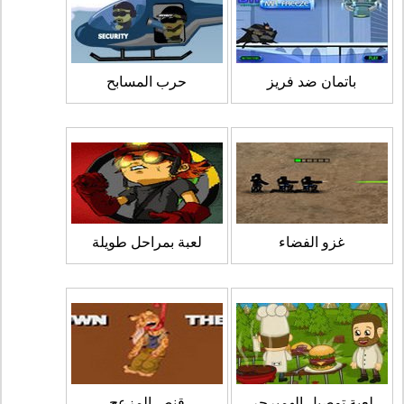
باتمان ضد فريز
حرب المسابح
غزو الفضاء
لعبة بمراحل طويلة
لعبة توصيل الهمبرجر
قنص المزعج