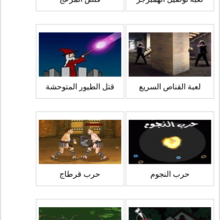
لعبة القناص السريع
قتل الطيور المتوحشة
حرب النجوم
حرب قرطاج