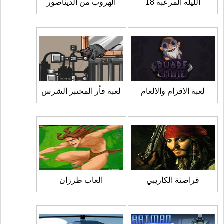
الليله المرعبة 18
الهروب من الديناصور
لعبة الاقزام والالغام
لعبة فأر المختبر الشرس
قراصنة الكاريبي
العاب طرزان