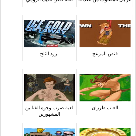
قنص المزعج
برود الثلج
العاب طرزان
لعبة ضرب وجوه الفنانين
المشهورين