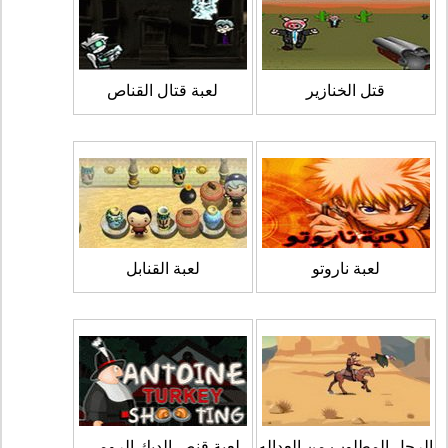
قتل الخنازير
لعبة قتال القناص
لعبة ناروتو
لعبة القنابل
الرجل المطلوب من العداله
لعبة قنص الديك الرومي