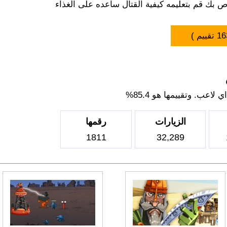
 بك قم بتعليمه كيفية القتال ساعده على الغذاء
16
تقييم )
اعب. وتقييمها هو 85.4%
الزيارات
رقمها
1811
32,289