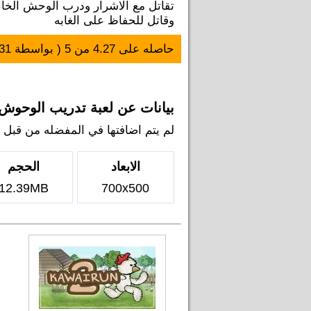
تقاتل مع الاشرار ودرب الوحش الخاص
وقاتل للحفاظ على الغابه
حاصله على
4.27
من
5
( بواسطة
31
بيانات عن لعبة تدريب الوحوش
لم يتم اضافتها في المفضله من قبل اي ل
الابعاد
الحجم
12.39MB
700x500