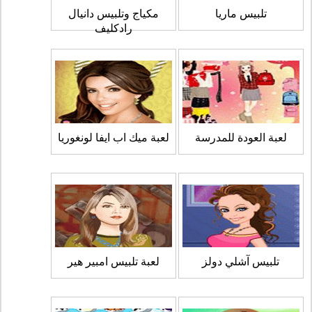
تلبيس ماريا
مكياج وتلبيس دانيال
رادكليف
لعبة العودة للمدرسة
لعبة ميك اب ايفا لونغوريا
تلبيس آشلي دولز
لعبة تلبيس امبير هير