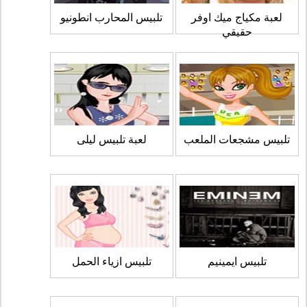
لعبة مكياج ميك اوفر
تلبيس المحارب انطونيو
حقيقي
تلبيس مشجعات الملعب
لعبة تلبيس ليلى
تلبيس ايمينيم
تلبيس ازياء الحمل