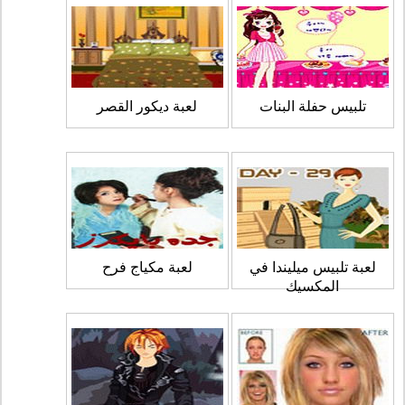
تلبيس حفلة البنات
لعبة ديكور القصر
لعبة تلبيس ميليندا في
لعبة مكياج فرح
المكسيك