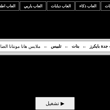
نات
العاب ذكاء
العاب دبابات
العاب باربي
العاب اطف
←
←
←
 جدة بايكرز
بنات
تلبيس
ملابس هانا مونتانا الضا
▶ تشغيل