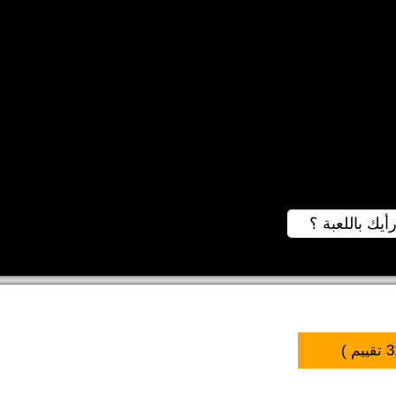
رأيك باللعبة ؟
3
تقييم )