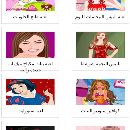
لعبة تلبيس البيجامات للنوم
لعبة طبخ الحلويات
تلبيس النجمة شوشانا
لعبة بنات مكياج ميك اب
جديدة رائعة
كوافير ستوديو البنات
لعبة سنووايت