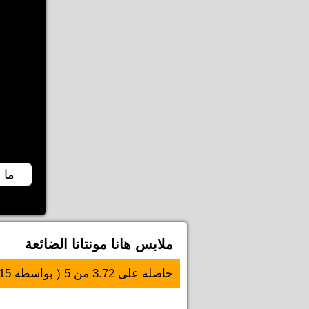
ما 
ملابس هانا مونتانا الضائعة
حاصله على
3.72
من
5
( بواسطة
15