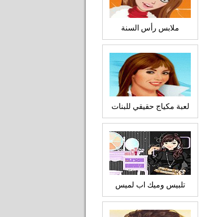
ملابس رأس السنة
لعبة مكياج حقيقي للبنات
تلبيس وميك اب لميس