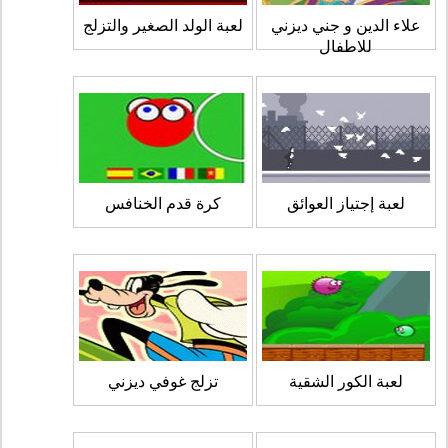
علاء الدين و جني ديزني
لعبة الولد الصغير والتزلج
للاطفال
لعبة إجتياز العوائق
كرة قدم الخنافس
لعبة الكور الشقية
تزلج غوفي ديزني