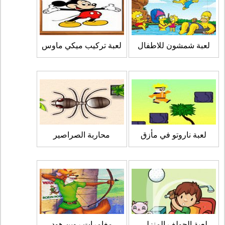
لعبة شمشون للاطفال
لعبة تركيب ميكي ماوس
لعبة ناروتو في مأزق
محاربة الصراصير
لعبة الجولف المنزلي
مغامرات روبن هود