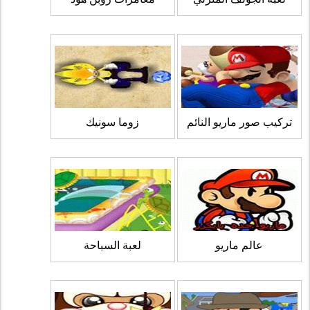
تركيب صور ماريو النائم
زوما سونيك
عالم ماريو
لعبة السباحة