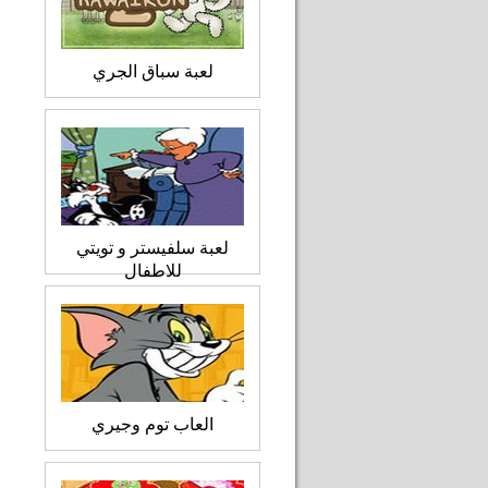
لعبة سباق الجري
لعبة سلفيستر و تويتي
للاطفال
العاب توم وجيري