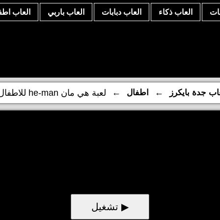
نات
العاب ذكاء
العاب دبابات
العاب باربي
العاب اطف
←
←
اب جدة بايكرز
اطفال
لعبة هي مان he-man للاطفال
▶ تشغيل