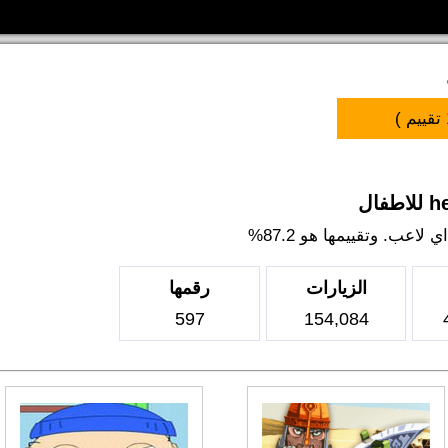
تقييم )
اعب. وتقييمها هو 87.2%
الزيارات
رقمها
597
154,084