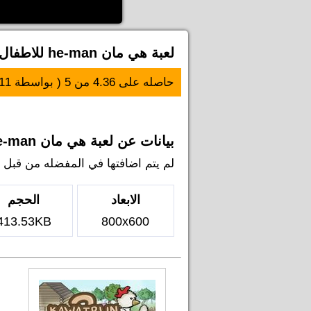
لعبة هي مان he-man للاطفال
حاصله على
4.36
من
5
( بواسطة
11
بيانات عن لعبة هي مان he-man للاطفال
لم يتم اضافتها في المفضله من قبل اي ل
الابعاد
الحجم
413.53KB
800x600