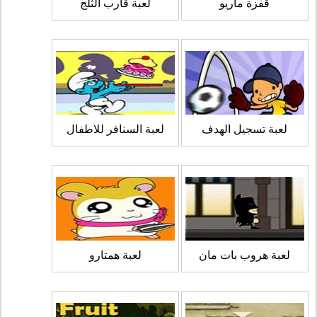
قفزة ماريو
لعبة قارب الثلج
لعبة تسجيل الهدف
لعبة السنافر للاطفال
لعبة هروب بات مان
لعبة همتارو