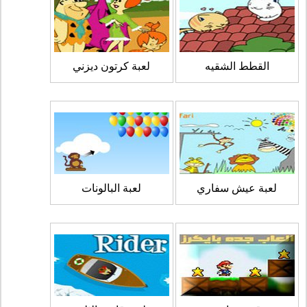
القطط الشقيه
لعبة كرتون ديزني
لعبة عيش سفاري
لعبة البالونات