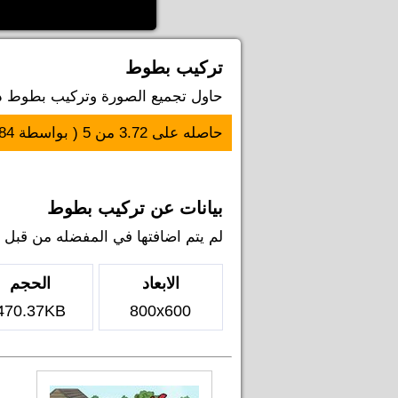
تركيب بطوط
حاول تجميع الصورة وتركيب بطوط ديز
حاصله على
3.72
من
5
( بواسطة
84
بيانات عن تركيب بطوط
لم يتم اضافتها في المفضله من قبل اي ل
الابعاد
الحجم
470.37KB
800x600