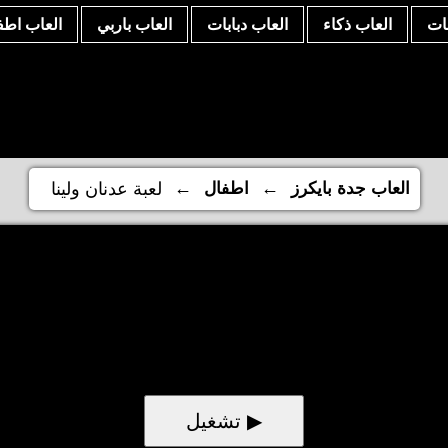
نات
العاب ذكاء
العاب دبابات
العاب باربي
العاب اطف
←
←
العاب جدة بايكرز
اطفال
لعبة عدنان ولينا
▶ تشغيل