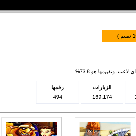
1
تقييم )
اعب. وتقييمها هو 73.8%
الزيارات
رقمها
494
169,174