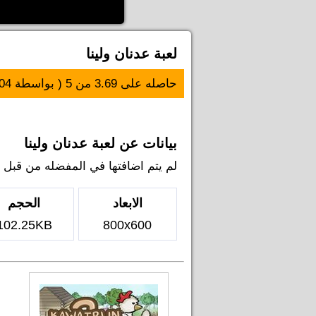
لعبة عدنان ولينا
حاصله على
3.69
من
5
( بواسطة
04
بيانات عن لعبة عدنان ولينا
لم يتم اضافتها في المفضله من قبل اي ل
الابعاد
الحجم
102.25KB
800x600