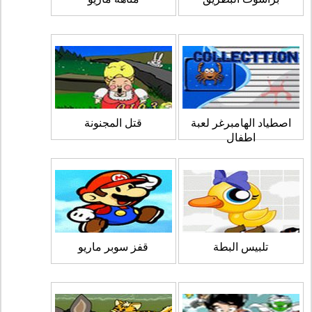
اصطياد الهامبرغر لعبة
قتل المجنونة
اطفال
تلبيس البطة
قفز سوبر ماريو