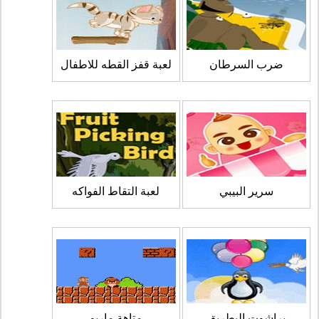
ضرب السرطان
لعبة قفز القطه للاطفال
سرير البيبي
لعبة التقاط الفواكه
براشوت البطريق
متاهة ماريو