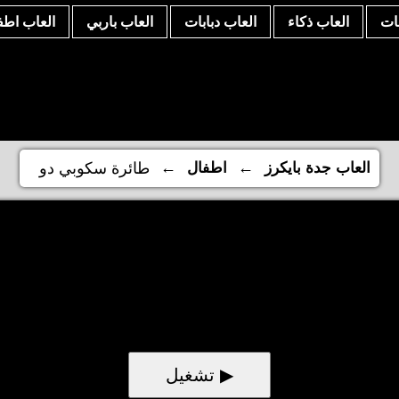
نات
العاب ذكاء
العاب دبابات
العاب باربي
العاب اطف
←
←
العاب جدة بايكرز
اطفال
طائرة سكوبي دو
▶ تشغيل