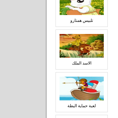
تلبيس همتارو
الاسد الملك
لعبة حماية البطة