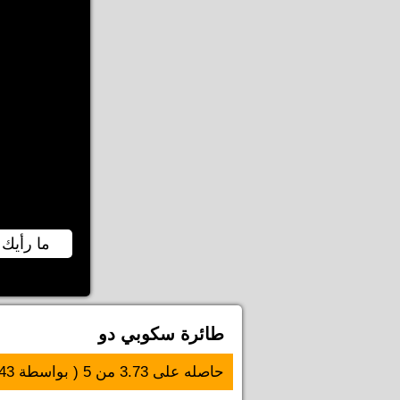
ما رأيك 
طائرة سكوبي دو
حاصله على
3.73
من
5
( بواسطة
43