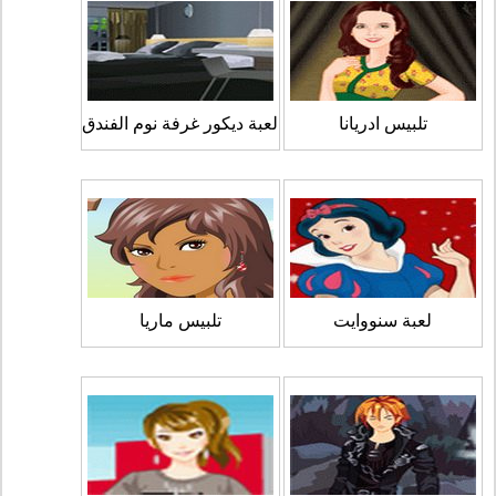
تلبيس ادريانا
لعبة ديكور غرفة نوم الفندق
لعبة سنووايت
تلبيس ماريا