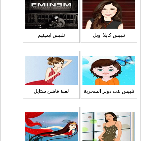
تلبيس كايلا اويل
تلبيس ايمينيم
تلبيس بنت دولز السحرية
لعبة فاشن ستايل