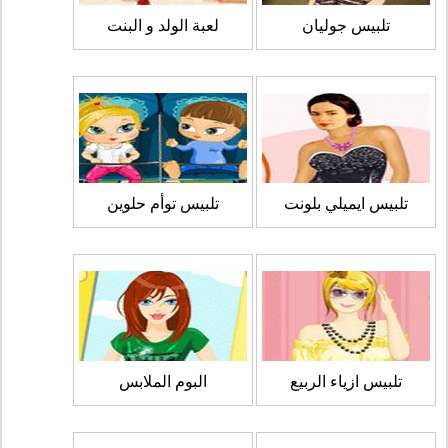
تلبيس جوليان
لعبة الولد و البنت
تلبيس ايميلي بلونت
تلبيس توأم حلوين
تلبيس ازياء الربيع
البوم الملابس