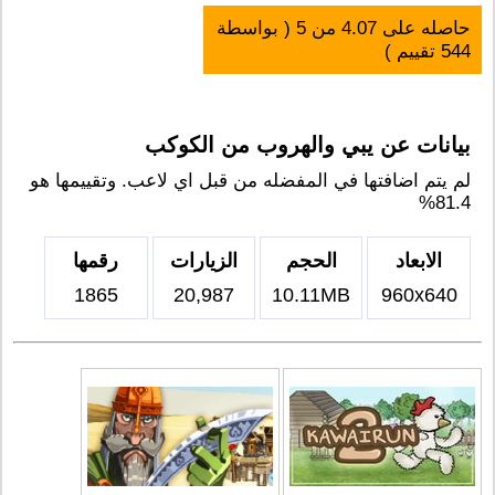
حاصله على
4.07
من
5
( بواسطة
544
تقييم )
بيانات عن يبي والهروب من الكوكب
لم يتم اضافتها في المفضله من قبل اي لاعب. وتقييمها هو
81.4%
الابعاد
الحجم
الزيارات
رقمها
1865
20,987
10.11MB
960x640