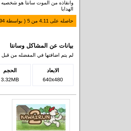
وانقاذه من الموت سانتا هو شخصيه خي
الهدايا
حاصله على
4.11
من
5
( بواسطة
94
بيانات عن المشاكل وسانتا
لم يتم اضافتها في المفضله من قبل اي ل
الابعاد
الحجم
3.32MB
640x480