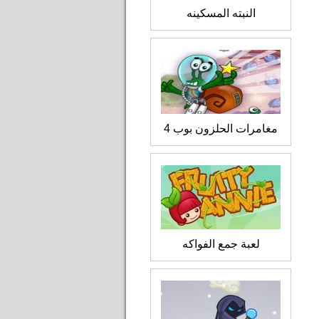
النبته المسكينه
مغامرات الحلزون بوب 4
لعبة جمع الفواكه