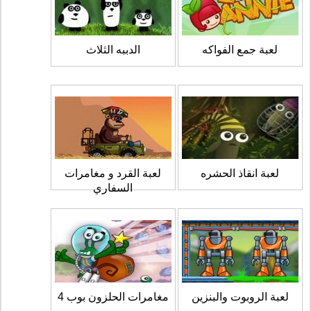
لعبة جمع الفواكه
الدببه الثلاث
لعبة انقاذ الحشره
لعبة القرد و مغامرات
السفاري
لعبة الروبوت والبنزين
مغامرات الحلزون بوب 4