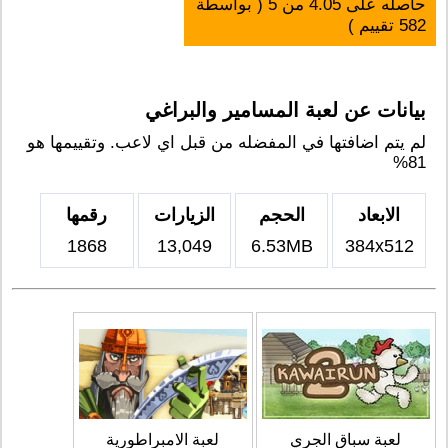
حاصله على
4.05
من
5
( بواسطة
582
تقييم )
بيانات عن لعبة المسامير والبراغي
لم يتم اضافتها في المفضله من قبل اي لاعب. وتقييمها هو
81%
الابعاد
الحجم
الزيارات
رقمها
1868
13,049
6.53MB
384x512
لعبة سباق الجري
لعبة الامبراطورية