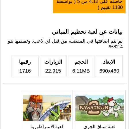
حاصله على
4.12
من
5
( بواسطة
1180
تقييم )
بيانات عن لعبة تحطيم المباني
لم يتم اضافتها في المفضله من قبل اي لاعب. وتقييمها هو
82.4%
الابعاد
الحجم
الزيارات
رقمها
1716
22,915
6.11MB
690x460
لعبة سباق الجري
لعبة الامبراطورية