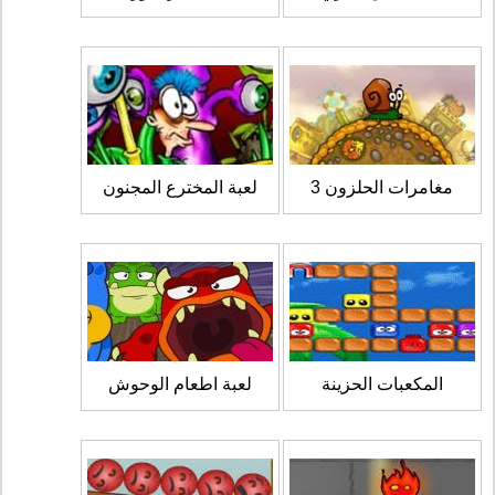
مغامرات الحلزون 3
لعبة المخترع المجنون
المكعبات الحزينة
لعبة اطعام الوحوش