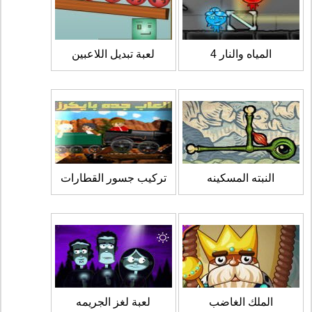
المياه والنار 4
لعبة تبديل اللاعبين
النبته المسكينه
تركيب جسور القطارات
الملك الغاضب
لعبة لغز الجريمه