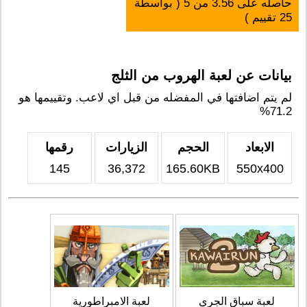
حاصله على
3.56
من
5
( بواسطة
25
تقييم )
بيانات عن لعبة الهروب من الثلج
لم يتم اضافتها في المفضله من قبل اي لاعب. وتقييمها هو
71.2%
الابعاد
الحجم
الزيارات
رقمها
145
36,372
165.60KB
550x400
لعبة سباق الجري
لعبة الامبراطورية