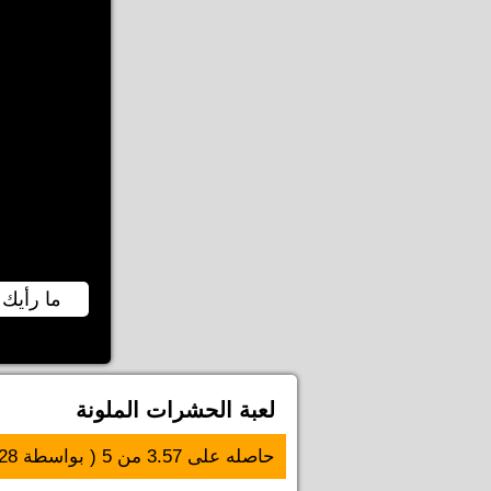
ما رأيك 
لعبة الحشرات الملونة
حاصله على
3.57
من
5
( بواسطة
28