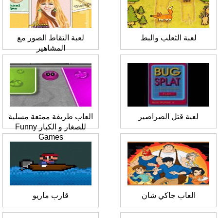
لعبة الثعلب والبط
لعبة التقاط الصور مع
المشاهير
لعبة قتل الصراصير
العاب طريفة ممتعة مسلية
للصغار و الكبار Funny
Games
العاب جاكي شان
قارب ماريو