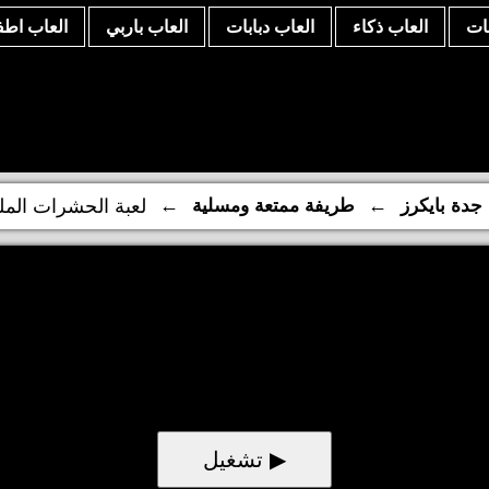
نات
العاب ذكاء
العاب دبابات
العاب باربي
العاب اطف
←
←
جدة بايكرز
طريفة ممتعة ومسلية
لعبة الحشرات المل
▶ تشغيل