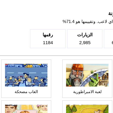
نة
اعب. وتقييمها هو 71.4%
الزيارات
رقمها
1184
2,985
لعبة الامبراطورية
العاب مضحكة