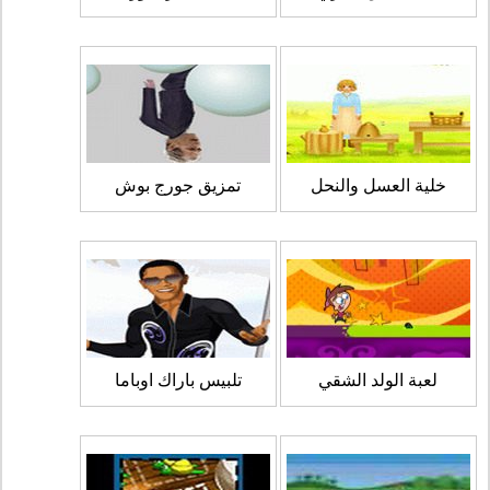
خلية العسل والنحل
تمزيق جورج بوش
لعبة الولد الشقي
تلبيس باراك اوباما