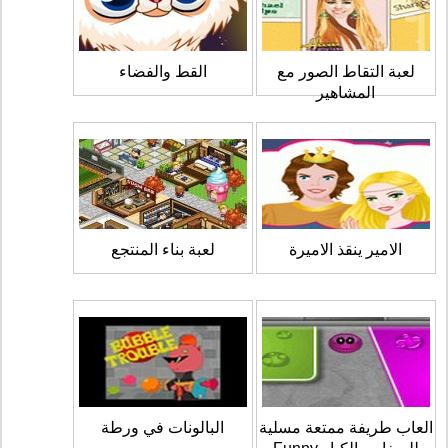
لعبة التقاط الصور مع
القط والفضاء
المشاهير
الامير ينقذ الاميرة
لعبة بناء المنتجع
العاب طريفة ممتعة مسلية
البالونات في ورطة