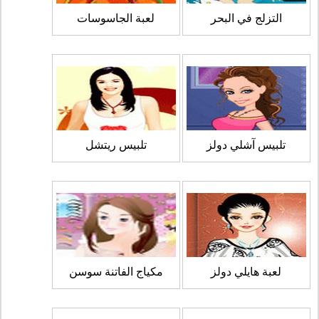
التزلج في البحر
لعبة الجاسوسات
تلبيس آشلي دولز
تلبيس ريتشل
لعبة هايلي دولز
مكياج الفاتنة سوسن