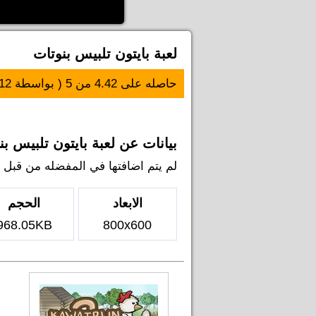
لعبة بايتون تلبيس بنوتات
حاصله على
4.42
من
5
( بواسطة
12
بيانات عن لعبة بايتون تلبيس بن
لم يتم اضافتها في المفضله من قبل اي ل
الابعاد
الحجم
968.05KB
800x600