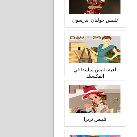
تلبيس جوليان اندرسون
لعبة تلبيس ميليندا في
المكسيك
تلبيس تريزا