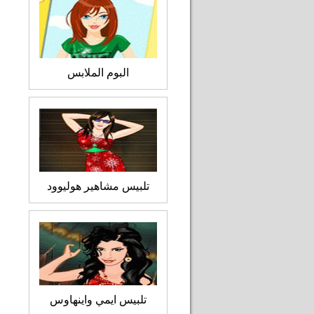
البوم الملابس
تلبيس مشاهير هوليوود
تلبيس ايمي واينهاوس