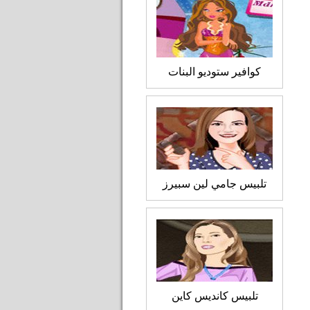
كوافير ستوديو البنات
تلبيس جامي لين سبيرز
تلبيس كانديس كاين