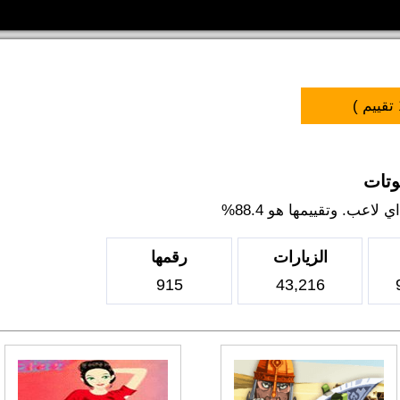
تقييم )
وتات
اعب. وتقييمها هو 88.4%
الزيارات
رقمها
915
43,216