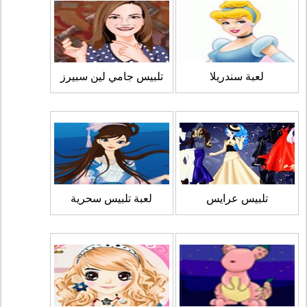
لعبة سندريلا
تلبيس جامي لين سبيرز
تلبيس عرايس
لعبة تلبيس سحرية