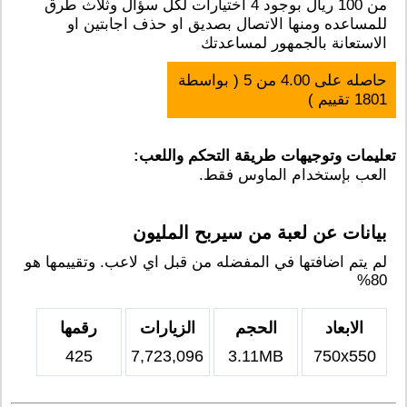
من 100 ريال بوجود 4 اختيارات لكل سؤال وثلاث طرق
للمساعده ومنها الاتصال بصديق او حذف اجابتين او
الاستعانة بالجمهور لمساعدتك
حاصله على
4.00
من
5
( بواسطة
1801
تقييم )
تعليمات وتوجيهات طريقة التحكم واللعب:
العب بإستخدام الماوس فقط.
بيانات عن لعبة من سيربح المليون
لم يتم اضافتها في المفضله من قبل اي لاعب. وتقييمها هو
80%
الابعاد
الحجم
الزيارات
رقمها
425
7,723,096
3.11MB
750x550