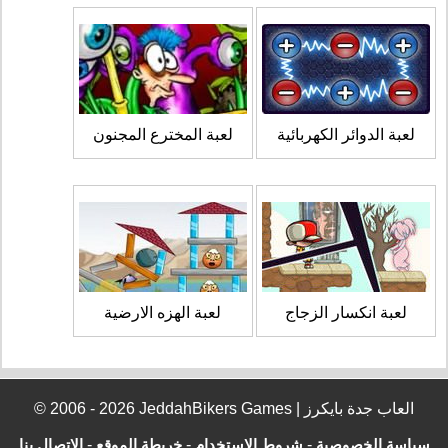
لعبة الدوائر الكهربائية
لعبة المخترع المجنون
لعبة انكسار الزجاج
لعبة الهزه الارضية
© 2006 - 2026 JeddahBikers Games | العاب جدة بايكرز
سياسة الخصوصية
-
شروط الإستخدام
-
خريطة الموقع
-
الإتصال بنا