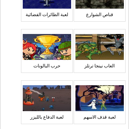
قناص الشوارع
لعبة الطائرات الفضائية
العاب نينجا ترتلز
حرب البالونات
لعبة قذف الاسهم
لعبة الدفاع بالليزر