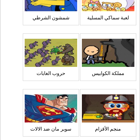
لعبة سماكي المسلية
شمشون الشرطي
مملكة الكوابيس
حروب الغابات
منجم الأقزام
سوبر مان ضد الالات