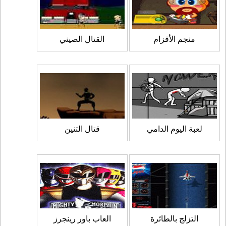
منجم الأقزام
القتال الصيني
لعبة اليوم الدامي
قتال التنين
التزلج بالطائرة
العاب باور رينجرز