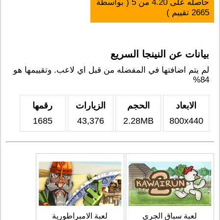
حاصله على
4.20
من
5
( بواسطة
2665
تقييم )
بيانات عن النينجا السريع
لم يتم اضافتها في المفضله من قبل اي لاعب. وتقييمها هو
84%
الابعاد
الحجم
الزيارات
رقمها
1685
43,376
2.28MB
800x440
لعبة سباق الجري
لعبة الامبراطورية