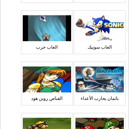
العاب سونيك
العاب حرب
باتمان يحارب الأعداء
القناص روبن هود