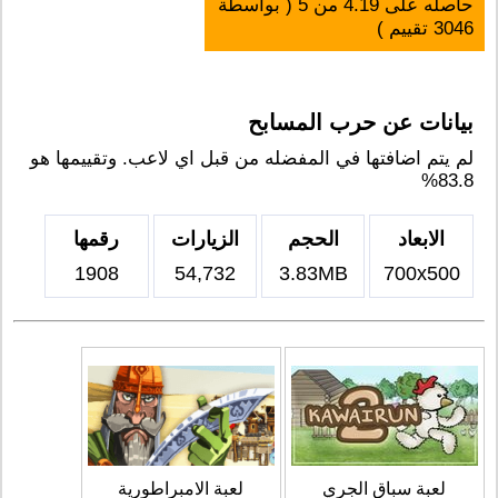
حاصله على
4.19
من
5
( بواسطة
3046
تقييم )
بيانات عن حرب المسابح
لم يتم اضافتها في المفضله من قبل اي لاعب. وتقييمها هو
83.8%
الابعاد
الحجم
الزيارات
رقمها
1908
54,732
3.83MB
700x500
لعبة سباق الجري
لعبة الامبراطورية