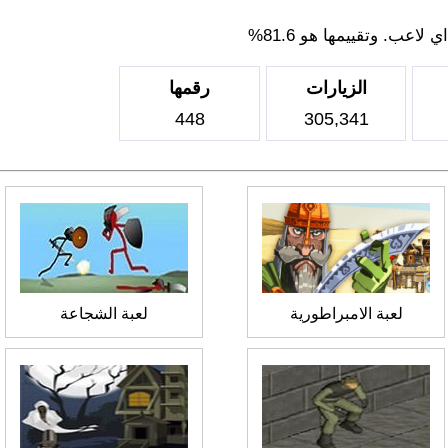
اعب. وتقييمها هو 81.6%
الزيارات
رقمها
448
305,341
لعبة الامبراطورية
لعبة الشجاعة