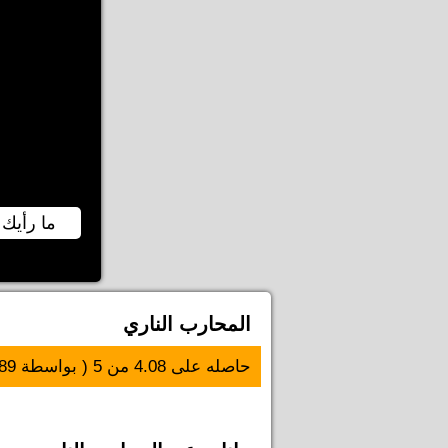
ما رأيك 
المحارب الناري
حاصله على
4.08
من
5
( بواسطة
89