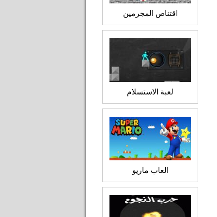
اقتناص المجرمين
لعبة الاستسلام
العاب ماريو