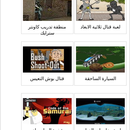
لعبة قتال ثلاثية الابعاد
منطقة تدريب كاونتر
سترايك
السيارة الساحقة
قتال بوش التعيس