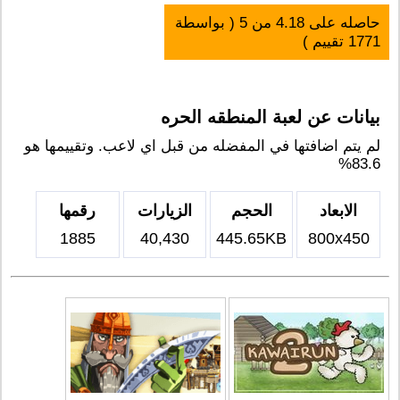
حاصله على
4.18
من
5
( بواسطة
1771
تقييم )
بيانات عن لعبة المنطقه الحره
لم يتم اضافتها في المفضله من قبل اي لاعب. وتقييمها هو
83.6%
الابعاد
الحجم
الزيارات
رقمها
1885
40,430
445.65KB
800x450