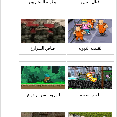
قتال التنين
بطولة المحاربين
القبضه النوويه
قناص الشوارع
العاب صعبة
الهروب من الوحوش