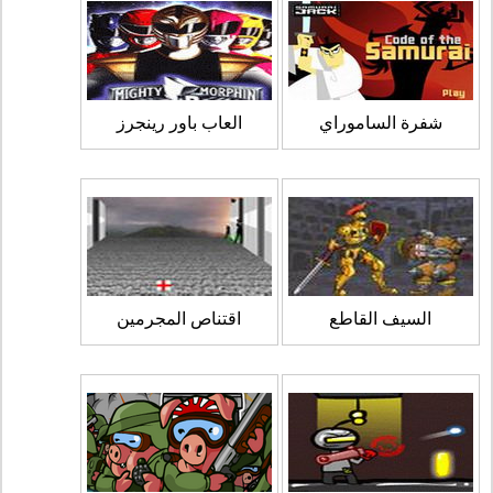
شفرة الساموراي
العاب باور رينجرز
السيف القاطع
اقتناص المجرمين