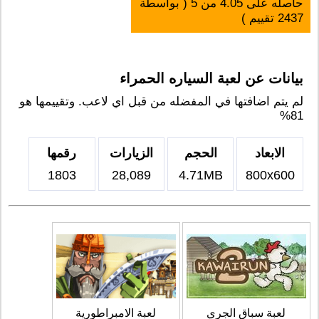
حاصله على
4.05
من
5
( بواسطة
2437
تقييم )
بيانات عن لعبة السياره الحمراء
لم يتم اضافتها في المفضله من قبل اي لاعب. وتقييمها هو
81%
الابعاد
الحجم
الزيارات
رقمها
1803
28,089
4.71MB
800x600
لعبة سباق الجري
لعبة الامبراطورية