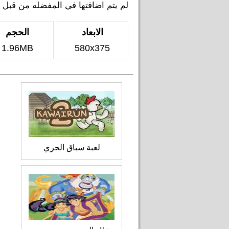
لم يتم اضافتها في المفضله من قبل اي 
الابعاد
الحجم
1.96MB
580x375
لعبة سباق الجري