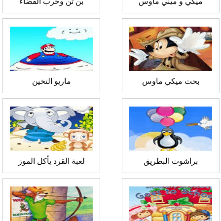
ميكي و ميني ماوس
بن تن وحرب الفضاء
بحث ميكي ماوس
ماريو التخين
براشوت البطريق
لعبة القرد يأكل الموز