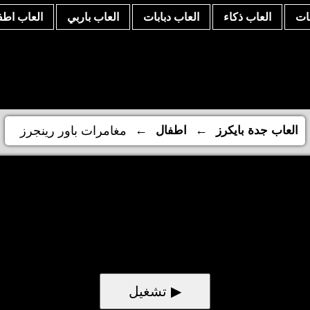
نات
العاب ذكاء
العاب دبابات
العاب باربي
العاب اطف
←
←
العاب جدة بايكرز
اطفال
مغامرات باور رينجرز
▶ تشغيل