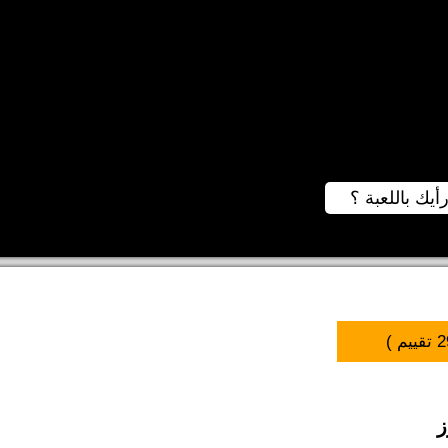
رأيك باللعبة ؟
2
تقييم )
ز