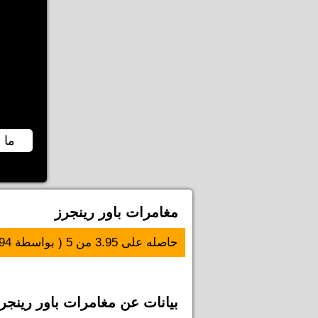
ما 
مغامرات باور رينجرز
حاصله على
3.95
من
5
( بواسطة
94
بيانات عن مغامرات باور رينجر