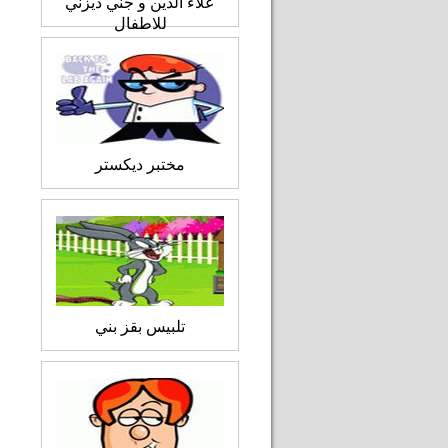
علاء الدين و جني ديزني
للاطفال
مختبر ديكستر
تلبيس بقز بني