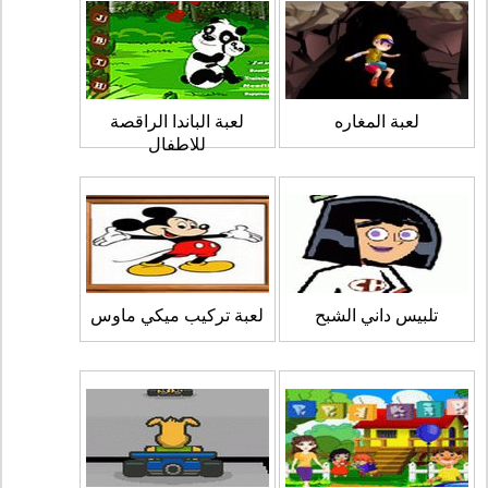
لعبة المغاره
لعبة الباندا الراقصة
للاطفال
تلبيس داني الشبح
لعبة تركيب ميكي ماوس