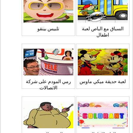
السباق مع الباص لعبة
تلبيس بينقو
اطفال
لعبة حديقة ميكي ماوس
رمي المودم على شركة
الاتصالات