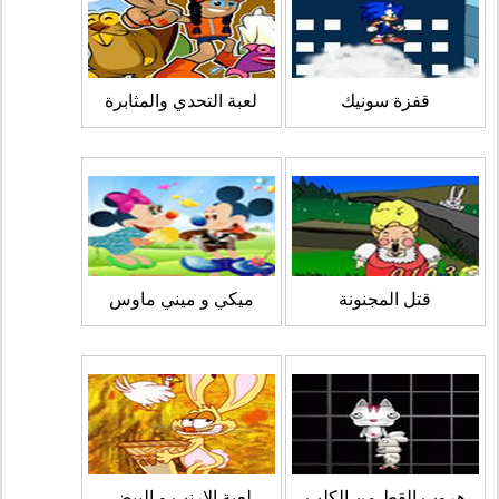
قفزة سونيك
لعبة التحدي والمثابرة
قتل المجنونة
ميكي و ميني ماوس
هروب القط من الكلب
لعبة الارنب و البيض