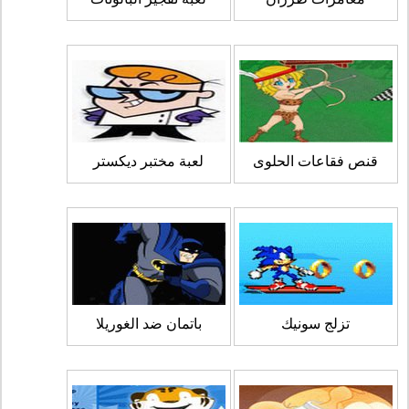
قنص فقاعات الحلوى
لعبة مختبر ديكستر
تزلج سونيك
باتمان ضد الغوريلا