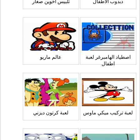
دبدوب الاطفال
تلبيس اخوين صغار
اصطياد الهامبرغر لعبة
عالم ماريو
اطفال
لعبة تركيب ميكي ماوس
لعبة كرتون ديزني