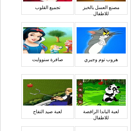
مصنع العسل بالخبز
تجميع القلوب
للاطفال
هروب توم وجيري
صافرة سنووايت
لعبة الباندا الراقصة
لعبة صيد التفاح
للاطفال