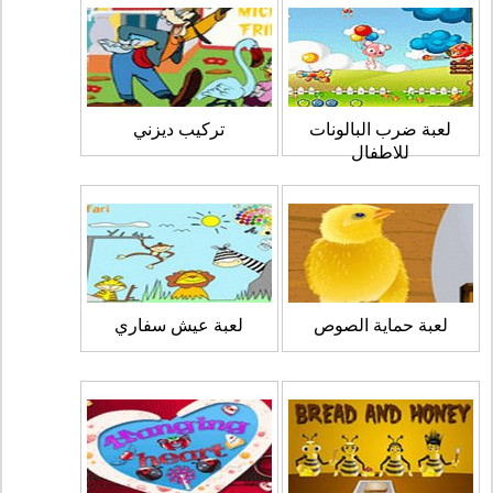
لعبة ضرب البالونات
تركيب ديزني
للاطفال
لعبة حماية الصوص
لعبة عيش سفاري