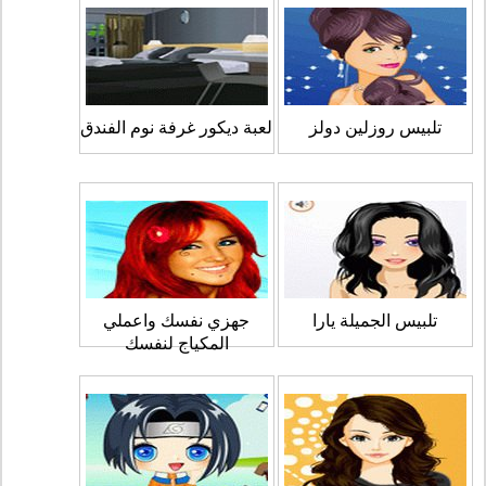
تلبيس روزلين دولز
لعبة ديكور غرفة نوم الفندق
تلبيس الجميلة يارا
جهزي نفسك واعملي
المكياج لنفسك